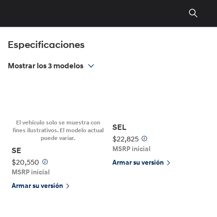
Si
Pasar
tiene
al
inquietudes
contenido
sobre
principal
la
Especificaciones
accesibilidad
para
personas
Mostrar
los
3 modelos
con
discapacidad,
comuníquese
con
nosotros
llamando
El vehículo solo se muestra con
al
1-
SEL
fines ilustrativos. El modelo actual
800-
$22,825
puede variar.
633-
MSRP inicial
SE
5151
o
escribiendo
$20,550
Armar su versión
a
accessibility@hmausa.com
| Los
MSRP inicial
esfuerzos
Armar su versión
de
accesibilidad
de
Hyundai