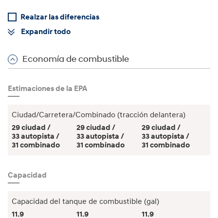
se
basan
Realzar las diferencias
en
los
Expandir todo
lineamientos
WCAG
2.0
Economía de combustible
AA.
Estimaciones de la EPA
Ciudad/Carretera/Combinado (tracción delantera)
29 ciudad /
29 ciudad /
29 ciudad /
33 autopista /
33 autopista /
33 autopista /
31 combinado
31 combinado
31 combinado
Capacidad
Capacidad del tanque de combustible (gal)
11.9
11.9
11.9