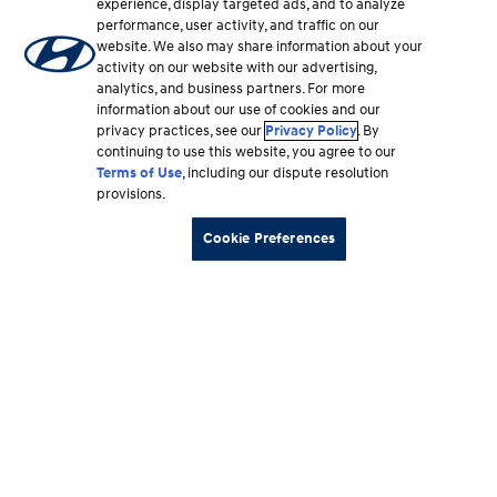
experience, display targeted ads, and to analyze
performance, user activity, and traffic on our
website. We also may share information about your
activity on our website with our advertising,
analytics, and business partners. For more
information about our use of cookies and our
privacy practices, see our
Privacy Policy
. By
continuing to use this website, you agree to our
Terms of Use
, including our dispute resolution
provisions.
Cookie Preferences
Sección
Vehículos
del
pie
Recursos de compra
de