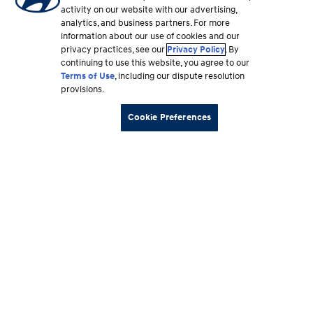
activity on our website with our advertising,
analytics, and business partners. For more
information about our use of cookies and our
privacy practices, see our
Privacy Policy
. By
continuing to use this website, you agree to our
Terms of Use
, including our dispute resolution
provisions.
Cookie Preferences
Sección
Vehículos
del
pie
Recursos de compra
de
página
Por qué Hyundai