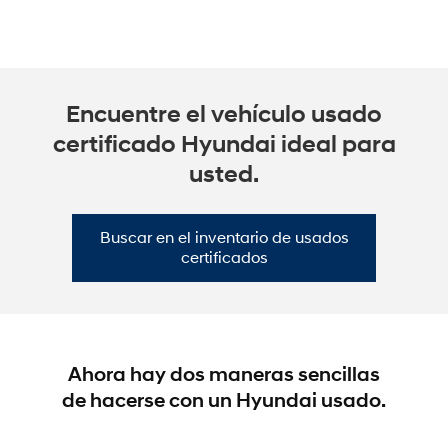
se
basan
en
los
lineamientos
WCAG
Encuentre el vehículo usado
2.0
AA.
certificado Hyundai ideal para
usted.
Buscar en el inventario de usados
certificados
Ahora hay dos maneras sencillas
de hacerse con un Hyundai usado.