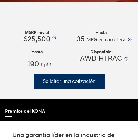
se
basan
en
los
lineamientos
WCAG
MSRP inicial
Hasta
2.0
$25,500
35
⁠
⁠
MPG en carretera
AA.
Hasta
Disponible
AWD HTRAC
⁠
190
hp⁠
Solicitar una cotización
Premios del KONA
Una garantía líder en la industria de