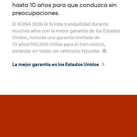
hasta 10 años para que conduzca sin
preocupaciones.
El KONA 2026 le brinda tranquilidad durante
muchos años con la mejor garantía de los Estados
Unidos, incluida una garantía limitada de
10 años/100,000 millas para el tren motriz,
estándar en todos los vehículos Hyundai.
⁠
La mejor garantía en los Estados Unidos
⁠