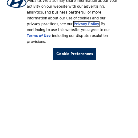
website. We also may share information about your
activity on our website with our advertising,
analytics, and business partners. For more
information about our use of cookies and our
privacy practices, see our
Privacy Policy
. By
continuing to use this website, you agree to our
Terms of Use
, including our dispute resolution
provisions.
Cookie Preferences
Sección
Vehículos
del
pie
Recursos de compra
de
página
Por qué Hyundai