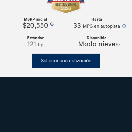
se
basan
en
los
MSRP inicial
Hasta
lineamientos
$20,550
33
⁠
⁠
MPG en autopista
WCAG
2.0
Estándar
Disponible
AA.
121
Modo nieve
hp
Solicitar una cotización