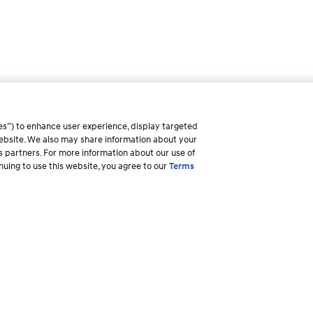
es”) to enhance user experience, display targeted
 website. We also may share information about your
ss partners. For more information about our use of
inuing to use this website, you agree to our
Terms
pra
Por qué Hyundai
Propietari