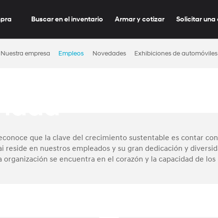
mpra
Buscar en el inventario
Armar y cotizar
Solicitar una
 personas
Nuestra empresa
Empleos
Novedades
Exhibiciones de automóviles
la
ridad
conoce que la clave del crecimiento sustentable es contar con 
 reside en nuestros empleados y su gran dedicación y diversidad
a organización se encuentra en el corazón y la capacidad de lo