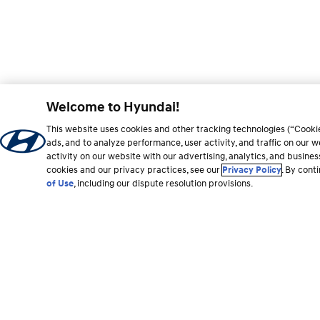
Welcome to Hyundai!
This website uses cookies and other tracking technologies (“Cooki
ads, and to analyze performance, user activity, and traffic on our
activity on our website with our advertising, analytics, and busine
cookies and our privacy practices, see our
Privacy Policy
. By cont
of Use
, including our dispute resolution provisions.
Sección
del
Vehículos
Recursos de com