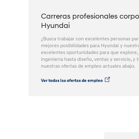
se
basan
en
Carreras profesionales corpo
los
Hyundai
lineamientos
WCAG
2.0
¿Busca trabajar con excelentes personas para
AA.
mejores posibilidades para Hyundai y nuest
excelentes oportunidades para que explore
ingeniería hasta diseño, ventas y servicio, y
nuestras ofertas de empleo actuales abajo.
Ver todas las ofertas de empleo