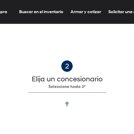
mpra
Buscar en el inventario
Armar y cotizar
Solicitar una
2
Elija un concesionario
Seleccione hasta 3
*
Código
postal