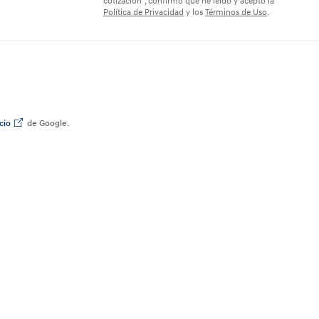
cotización", confirmo que he leído y acepto la
Política de Privacidad
y los
Términos de Uso
.
cio
de Google.