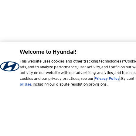
Welcome to Hyundai!
This website uses cookies and other tracking technologies (“Cooki
ads, and to analyze performance, user activity, and traffic on our
activity on our website with our advertising, analytics, and busine
cookies and our privacy practices, see our
Privacy Policy
. By cont
of Use
, including our dispute resolution provisions.
Sección