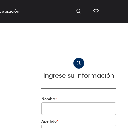
 cotización
3
Ingrese su información
Nombre
*
Apellido
*