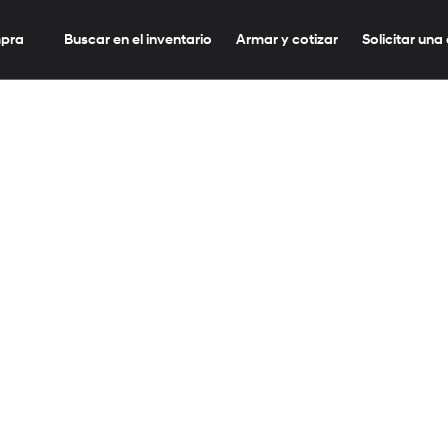
mpra
Buscar en el inventario
Armar y cotizar
Solicitar una