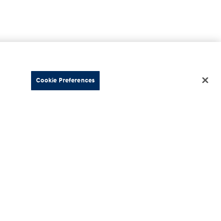
Cookie Preferences
o
Información
a propietarios
Nuestra empresa