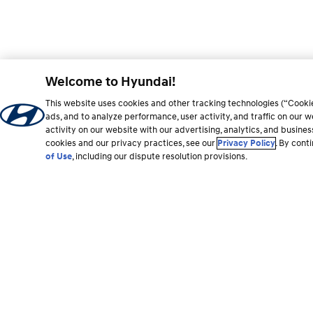
Welcome to Hyundai!
This website uses cookies and other tracking technologies (“Cooki
ads, and to analyze performance, user activity, and traffic on our
activity on our website with our advertising, analytics, and busine
cookies and our privacy practices, see our
Privacy Policy
. By cont
of Use
, including our dispute resolution provisions.
Sección
del
Vehículos
Recursos de com
pie
Todos los vehículos
Comprar vehículos H