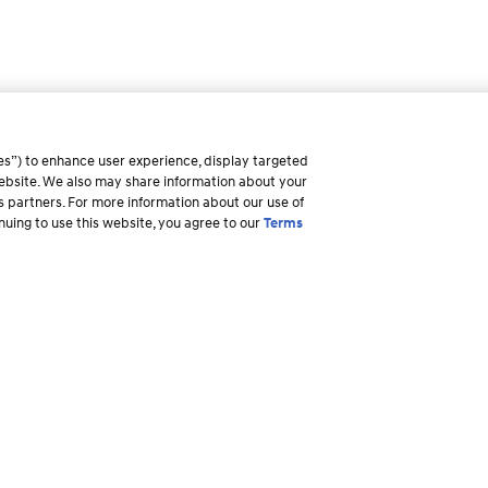
es”) to enhance user experience, display targeted
 website. We also may share information about your
ss partners. For more information about our use of
inuing to use this website, you agree to our
Terms
pra
Por qué Hyundai
Propietari
yundai
Descripción general
Recursos par