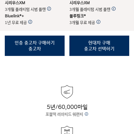
시리우스XM
시리우스XM
3개월 플래티텀 시범 플랜
3개월 플래티텀 시범 플랜
Bluelink®+
블루링크®
1년 무료 제공
3개월 무료 제공
인증 중고차 구매하기
현대차 구매
중고차
중고차 선택하기
5년/60,000마일
포괄적 리미티드 워런티