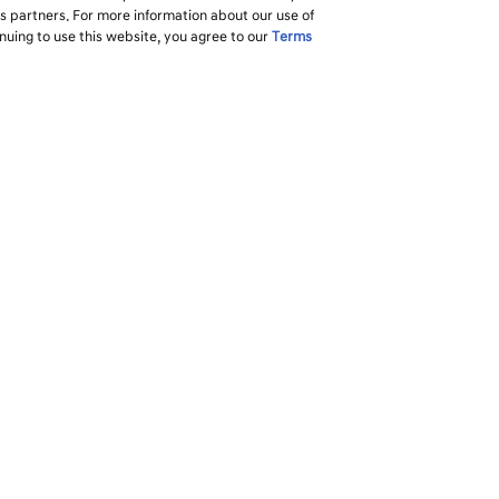
ss partners. For more information about our use of
inuing to use this website, you agree to our
Terms
현대자동차를 선택해야 하는 이유
고객지원
하이라이트
오너십 리소스
미국 최고의 워런티
MyHyundai
검색
쇼퍼 어슈어런스
지불하기
오너 어슈어런스
유지보수 서비