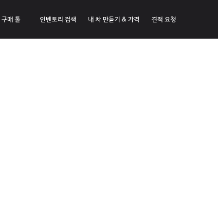
구매 툴
인벤토리 검색
내 차 만들기 & 가격
견적 요청