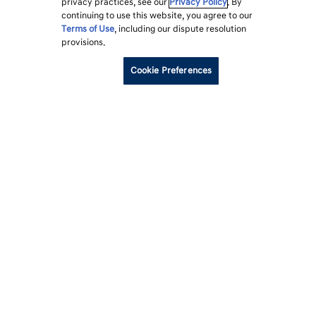
privacy practices, see our
Privacy Policy
. By
continuing to use this website, you agree to our
Terms of Use
, including our dispute resolution
provisions.
Cookie Preferences
각주
모델
세션
구입
현대자동차를 선택해야 하는 이유
고객지원