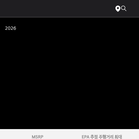
장애인을
메인으로
위한
바로
웹
가기
접근성에
관해서는
2026
다음
전화번호와
이메일로
문의하십시오
전화:
1-
800-
633-
5151
또는
accessibility@hmausa.com
|
당사
웹사이트의
접근성은
WCAG
2.0
AA
기준을
따릅니다.
MSRP
EPA 추정 주행거리 최대