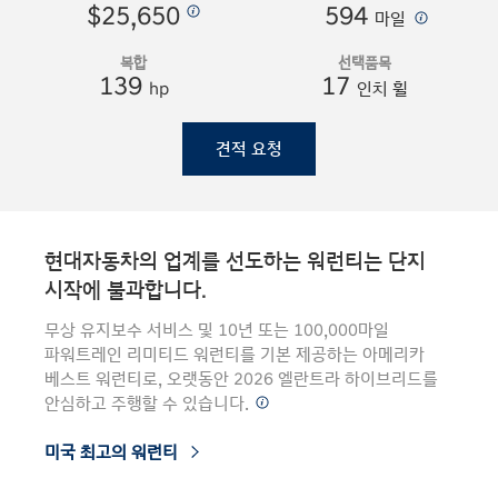
$25,650
594
⁠
⁠
마일
복합
선택품목
139
17
hp
인치 휠
견적 요청
현대자동차의 업계를 선도하는 워런티는 단지
시작에 불과합니다.
무상 유지보수 서비스 및 10년 또는 100,000마일
파워트레인 리미티드 워런티를 기본 제공하는 아메리카
베스트 워런티로, 오랫동안 2026 엘란트라 하이브리드를
안심하고 주행할 수 있습니다.⁠
⁠
미국 최고의 워런티
⁠