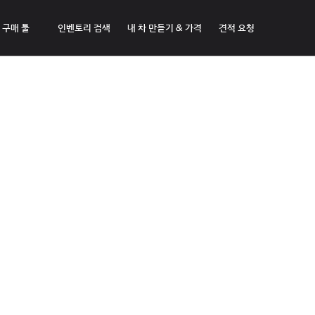
구매 툴
인벤토리 검색
내 차 만들기 & 가격
견적 요청