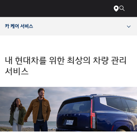
장애인을
메인으로
위한
바로
웹
가기
접근성에
관해서는
카 케어 서비스
다음
전화번호와
이메일로
문의하십시오
전화:
1-
내 현대차를 위한 최상의 차량 관리
800-
633-
서비스
5151
또는
accessibility@hmausa.com
|
당사
웹사이트의
접근성은
WCAG
2.0
AA
기준을
따릅니다.