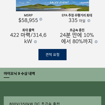
MSRP
EPA 추정 주행거리 최대
$58,955
335
⁠
⁠
마일
최대 출력
초급속 충전
422 마력/314.6
24분 만에 10%
kW
⁠
에서 80%까지
⁠
견적 요청
아이오닉 9 수상 내역
800V/350kW DC 초급속 충전