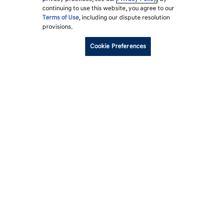
continuing to use this website, you agree to our
Terms of Use
, including our dispute resolution
provisions.
Cookie Preferences
각주
모델
세션
구입
현대자동차를 선택해야 하는 이유
고객지원