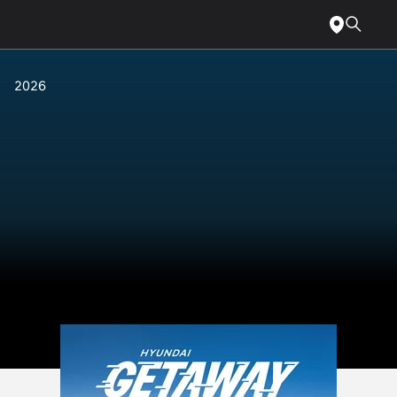
장애인을
메인으로
위한
바로
웹
가기
접근성에
관해서는
2026
다음
전화번호와
이메일로
문의하십시오
전화:
1-
800-
633-
5151
또는
accessibility@hmausa.com
|
당사
웹사이트의
접근성은
WCAG
2.0
AA
기준을
따릅니다.