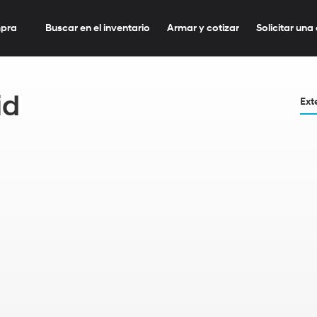
mpra
Buscar en el inventario
Armar y cotizar
Solicitar una
id
Ext