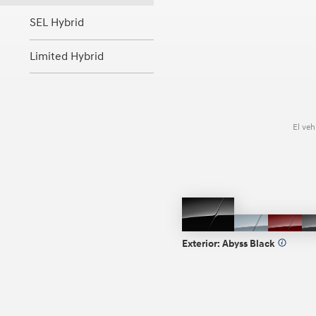
SEL Hybrid
Limited Hybrid
El veh
ABYSS
Transmission
Ultim
BLACK
Blue
Red
Exterior:
Abyss Black