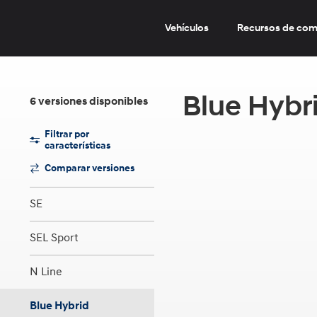
Pasar
al
Vehículos
Recursos de co
contenido
principal
Blue Hybr
6
versiones
disponibles
Filtrar
por
características
Comparar versiones
SE
SEL Sport
N Line
Blue Hybrid