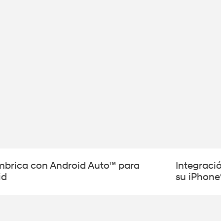
mbrica con Android Auto™ para
Integraci
id
su iPhone