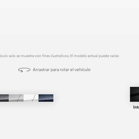
ículo solo se muestra con fines ilustrativos. El modelo actual puede variar.
Arrastrar para rotar el vehículo
ate
Portofino
Aero
Serenity
Carbon
Gray
Silver
White
Blue
Int