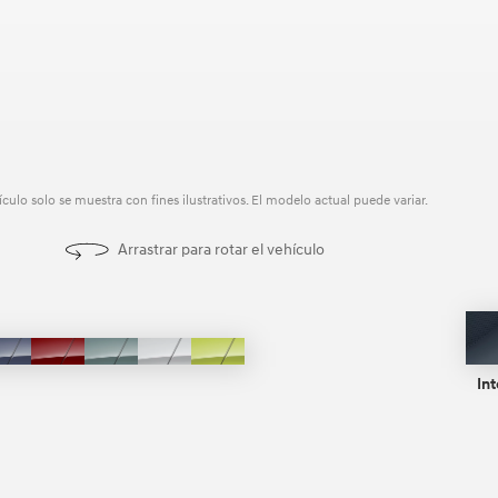
ículo solo se muestra con fines ilustrativos. El modelo actual puede variar.
Arrastrar para rotar el vehículo
nic
Meta
Ultimate
Mirage
Atlas
Neoteric
Blue
Red
Green
White
Yellow
Int
Pearl
Metallic