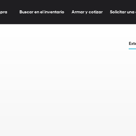
mpra
Buscar en el inventario
Armar y cotizar
Solicitar una
Ext