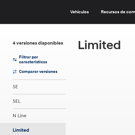
Pasar
al
Vehículos
Recursos de co
contenido
principal
Limited
4
versiones
disponibles
Filtrar
por
características
Comparar versiones
SE
SEL
N Line
Limited