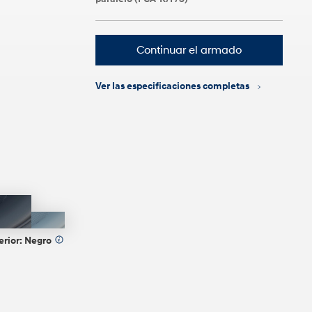
Continuar el armado
Ver las especificaciones completas
Negro
Sage
Green
erior:
Negro