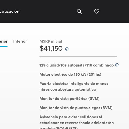
 cotización
erior
Interior
MSRP inicial
$41,150
⁠
129 ciudad/103 autopista/116 combinado
⁠
Motor eléctrico de 150 kW (201 hp)
Puerta eléctrica inteligente de manos
libres con abertura automática
Monitor de vista periférica (SVM)
Monitor de vista de puntos ciegos (BVM)
Asistencia para evitar colisiones al
estacionar en reversa/hacia adelante/en
paralelo (PCA-R/F/S)