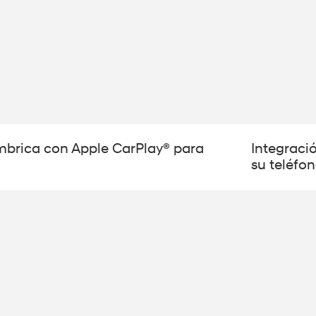
mbrica con Apple CarPlay® para
Integraci
su teléfo