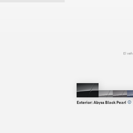
El veh
Abyss
Cyber
Ecotro
Black
Gray
Gray
Exterior:
Abyss Black Pearl
Pearl
Metallic
Pearl