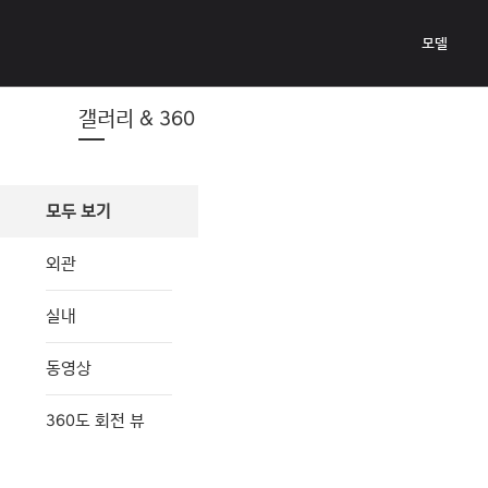
장애인을
메인으로
위한
바로
모델
웹
가기
접근성에
관해서는
다음
갤러리 & 360
전화번호와
이메일로
문의하십시오
전화:
1-
모두 보기
800-
633-
5151
외관
또는
accessibility@hmausa.com
실내
|
당사
웹사이트의
동영상
접근성은
WCAG
2.0
360도 회전 뷰
AA
기준을
따릅니다.