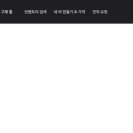
구매 툴
인벤토리 검색
내 차 만들기 & 가격
견적 요청