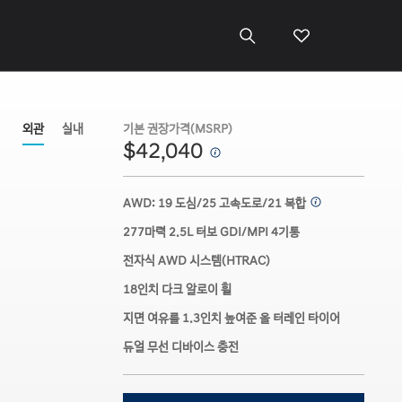
외관
실내
기본 권장가격(MSRP)
$42,040
⁠
AWD: 19 도심/25 고속도로/21 복합
⁠
277마력 2.5L 터보 GDI/MPI 4기통 ⁠
전자식 AWD 시스템(HTRAC)
18인치 다크 알로이 휠
지면 여유를 1.3인치 높여준 올 터레인 타이어
듀얼 무선 디바이스 충전