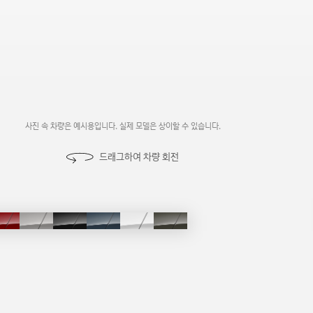
사진 속 차량은 예시용입니다. 실제 모델은 상이할 수 있습니다.
드래그하여 차량 회전
로닉
얼티밋
쉬머링
팬텀
아틀란티스
세레니티
록우드
레드
실버
블랙
블루
화이트
그린