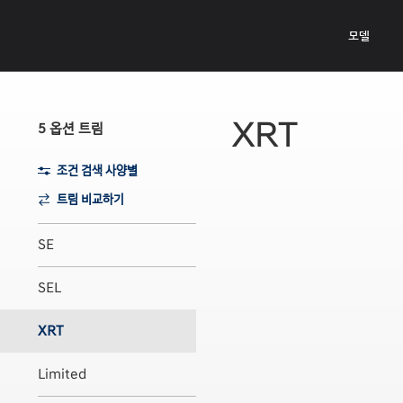
메인으로
바로
모델
가기
XRT
5
옵션
트림
조건 검색
사양별
트림 비교하기
SE
SEL
XRT
Limited