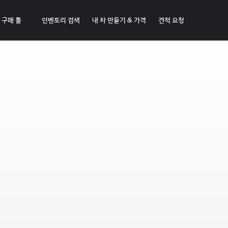
구매 툴
인벤토리 검색
내 차 만들기 & 가격
견적 요청