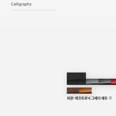
Calligraphy
에코트로닉
햄튼
에코트
그레이
그레이
그레이
매트
얼씨
테라코타
브래스
오렌지
외관:
에코트로닉 그레이 매트
매트