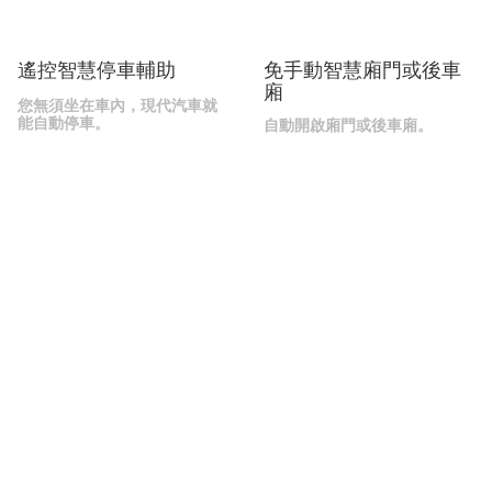
WCAG
2.0
AA
免手動智慧廂門或後車
遙控智慧停車輔助
規
廂
範。
您無須坐在車內，現代汽車就
能自動停車。
自動開啟廂門或後車廂。