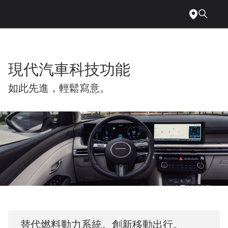
針
跳
對
至
障
主
礙
要
人
內
士
容
網
現代汽車科技功能
頁
無
障
如此先進，輕鬆寫意。
礙
設
計
事
宜，
請
致
電
1-
800-
633-
5151
或
寄
送
替代燃料動力系統。創新移動出行。