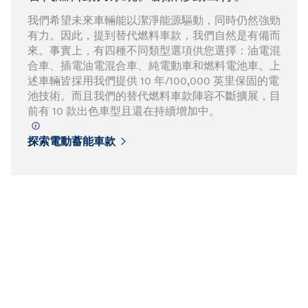
電
子
我們希望未來車輛能以潔淨能源驅動，同時仍然強勁
郵
有力。因此，提到替代燃料車款，我們自然是有備而
件
來。事實上，有四種不同類型選項供您選擇：油電混
至
合車、插電油電混合車、純電動車和燃料電池車。上
accessibility@hmausa.com
與
述車輛皆採用我們提供 10 年/100,000 英里保固的電
我
池技術。而且我們的替代燃料車款陣容不斷擴展，目
們
前有 10 款出色車型且還在持續增加中。
聯
⁠
絡
探索電動蓄能車款
|
現
代
汽
車
無
障
礙
網
頁
設
計
遵
循