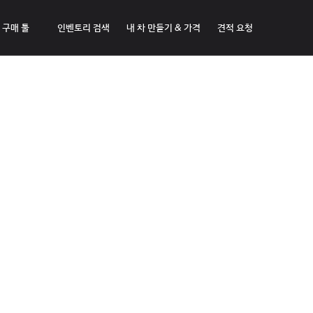
구매 툴
인벤토리 검색
내 차 만들기 & 가격
견적 요청